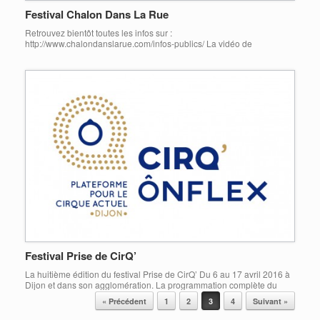
Festival Chalon Dans La Rue
Retrouvez bientôt toutes les infos sur :
http://www.chalondanslarue.com/infos-publics/ La vidéo de
présentation en LSF :
Festival Prise de CirQ’
La huitième édition du festival Prise de CirQ’ Du 6 au 17 avril 2016 à
Dijon et dans son agglomération. La programmation complète du
festival est dès à présent disponible sur notre site internet, en cliquant
Post navigation
« Précédent
1
2
3
4
Suivant »
sur le lien : http://www.cirqonflex.fr/prise-de-cirq-du-6-au-17-avril-
2016/ Comme chaque année des pictogrammes vous indiquent