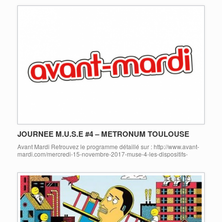
médiation, jeune public, débat, conférence. La vidéo de présentation
en langue des signes (sous-titrée) : Le programme audio en direction
du public mal et non voyant : […]
JOURNEE M.U.S.E #4 – METRONUM TOULOUSE
Avant Mardi Retrouvez le programme détaillé sur : http://www.avant-
mardi.com/mercredi-15-novembre-2017-muse-4-les-dispositifs-
numeriques-daccessibilite-musicale/