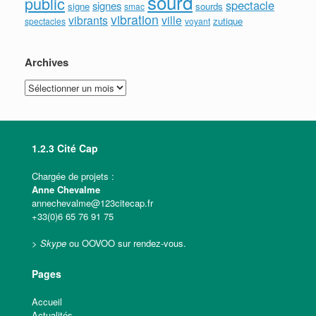
sourd
public
spectacle
signes
signe
sourds
smac
vibration
vibrants
ville
zutique
spectacles
voyant
Archives
Archives
1.2.3 Cité Cap
Chargée de projets :
Anne Chevalme
annechevalme@123citecap.fr
+33(0)6 65 76 91 75
>
Skype
ou OOVOO sur rendez-
vous.
Pages
Accueil
Actualités