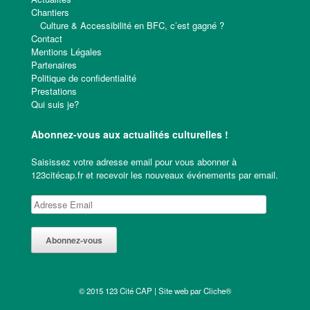
Chantiers
Culture & Accessibilité en BFC, c’est gagné ?
Contact
Mentions Légales
Partenaires
Politique de confidentialité
Prestations
Qui suis je?
Abonnez-vous aux actualités culturelles !
Saisissez votre adresse email pour vous abonner à
123citécap.fr et recevoir les nouveaux événements par email.
A
d
r
e
s
s
e
© 2015 123 Cité CAP | Site web par
Cliche®
E
m