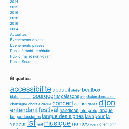
2014
2015
2016
2018
2019
2024
Actualités
Événements à venir
Événements passés
Public à mobilité réduite
Public mal et non voyant
Public Sourd
Étiquettes
accessibilite
accueil
beatbox
atelier
bourgogne
caissons
blaisophones
chalon dans la rue
cap
dijon
concert
culture
chansigne
chorale
cirque
danse
festival
entendant
langue
handicap
interprete
langue des signes
lavapeur
la
languedessignes
lsf
musique
nantes
vapeur
mal
orient
pmr
opera