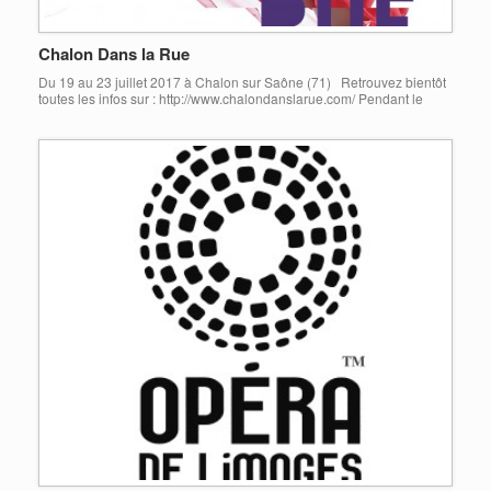
Chalon Dans la Rue
Du 19 au 23 juillet 2017 à Chalon sur Saône (71) Retrouvez bientôt
toutes les infos sur : http://www.chalondanslarue.com/ Pendant le
festival les référents accessibilité : Adeline, Paul, Etienne, Sarah,
Océane, Manon et Anne seront à l’Accueil Public pour vous aiguiller!